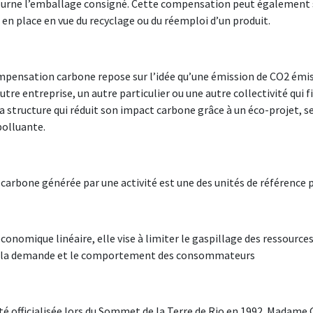
retourne l’emballage consigné. Cette compensation peut également s
 en place en vue du recyclage ou du réemploi d’un produit.
ompensation carbone repose sur l’idée qu’une émission de CO2 émise
tre entreprise, un autre particulier ou une autre collectivité qui 
, la structure qui réduit son impact carbone grâce à un éco-projet, 
polluante.
de carbone générée par une activité est une des unités de référen
nomique linéaire, elle vise à limiter le gaspillage des ressources 
 et la demande et le comportement des consommateurs
été officialisée lors du Sommet de la Terre de Rio en 1992. Madam