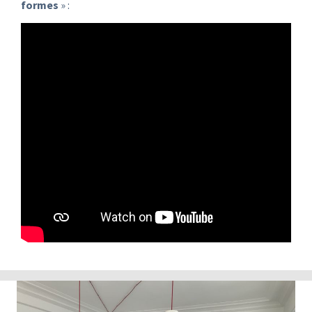
formes
» :